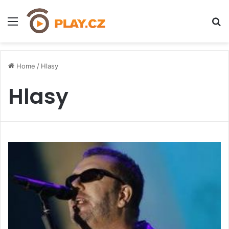
Menu
H
Home
/
Hlasy
Hlasy