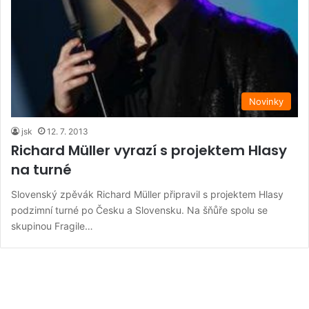
Novinky
jsk
12. 7. 2013
Richard Müller vyrazí s projektem Hlasy
na turné
Slovenský zpěvák Richard Müller připravil s projektem Hlasy
podzimní turné po Česku a Slovensku. Na šňůře spolu se
skupinou Fragile…