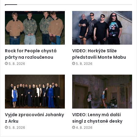
Rock for People chystá
VIDEO: Horkýže Slíže
párty na rozloučenou
představili Monte Mabu
5. 8. 2026
5. 8. 2026
Vyjde zpracování Johanky
VIDEO: Lenny má další
z Arku
singl z chystané desky
5. 8. 2026
4. 8. 2026