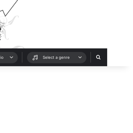
Hledat
io
Select a genre