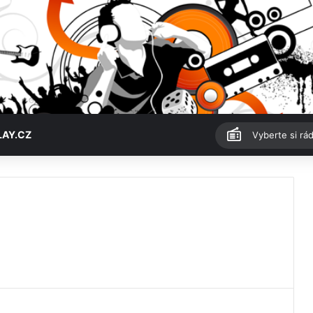
LAY.CZ
Vyberte si rád