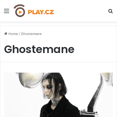
Menu
H
Home
/
Ghostemane
Ghostemane