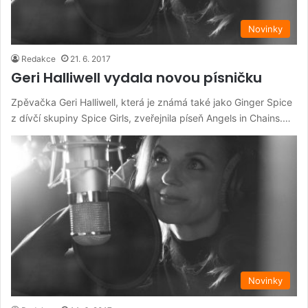
Novinky
Redakce
21. 6. 2017
Geri Halliwell vydala novou písničku
Zpěvačka Geri Halliwell, která je známá také jako Ginger Spice
z dívčí skupiny Spice Girls, zveřejnila píseň Angels in Chains.…
Novinky