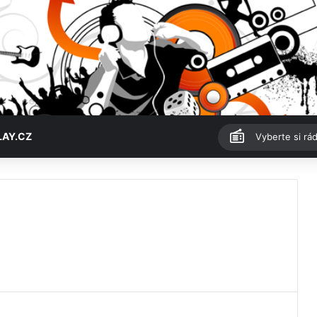
LAY.CZ
Vyberte si rád