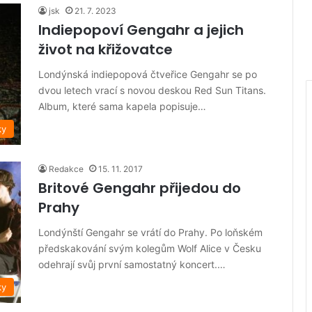
jsk
21. 7. 2023
Indiepopoví Gengahr a jejich
život na křižovatce
Londýnská indiepopová čtveřice Gengahr se po
dvou letech vrací s novou deskou Red Sun Titans.
Album, které sama kapela popisuje…
ky
Redakce
15. 11. 2017
Britové Gengahr přijedou do
Prahy
Londýnští Gengahr se vrátí do Prahy. Po loňském
předskakování svým kolegům Wolf Alice v Česku
odehrají svůj první samostatný koncert.…
ky