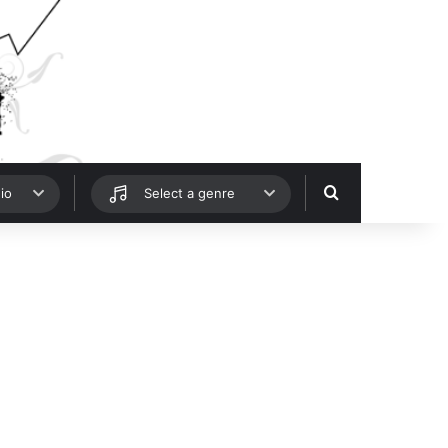
Hledat
io
Select a genre