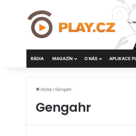
RÁDIA
MAGAZÍN
O NÁS
APLIKACE P
Home
/
Gengahr
Gengahr