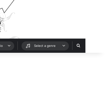
Hledat
io
Select a genre