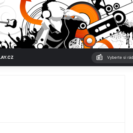
LAY.CZ
Vyberte si rád