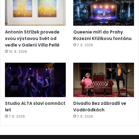
Antonín Střížek provede
Queenie míří do Prahy.
svou výstavou Svět od
Rozezní Křižíkovu fontánu
vedle v Galerii Villa Pellé
7. 8. 2026
10. 8. 2026
Studio ALTA slaví osmnáct
Divadlo Bez zábradlí ve
let
Voděrádkách
7. 8. 2026
7. 8. 2026