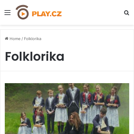
Menu
H
Home
/
Folklorika
Folklorika