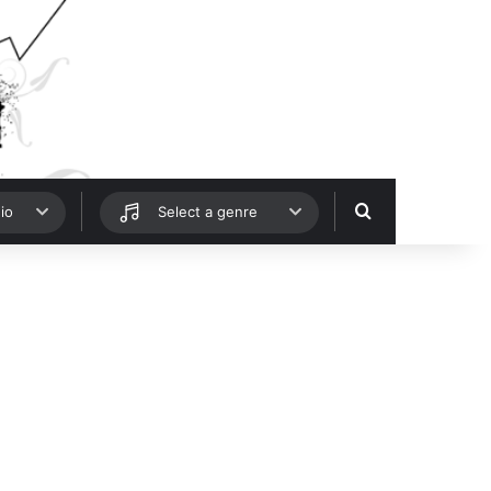
Hledat
io
Select a genre