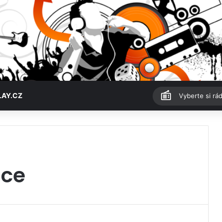
LAY.CZ
Vyberte si rád
ice