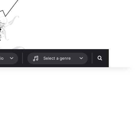
Hledat
io
Select a genre