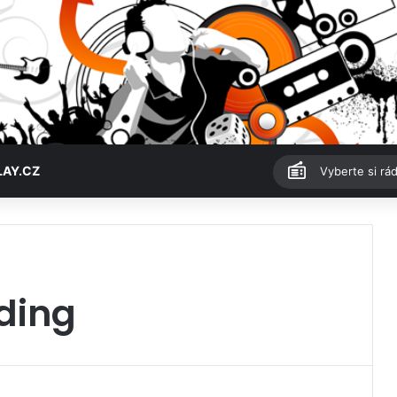
LAY.CZ
Vyberte si rád
ding