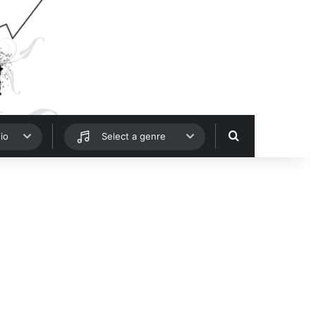
Hledat
io
Select a genre