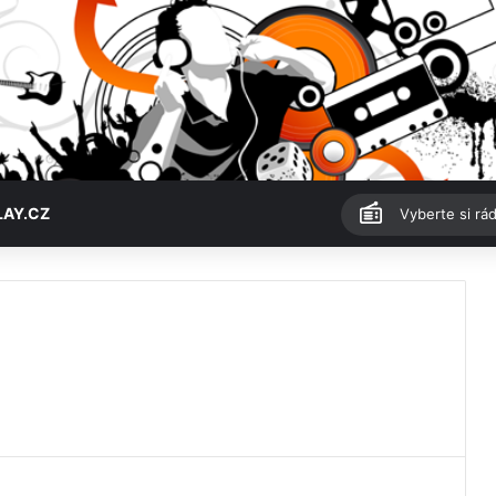
LAY.CZ
Vyberte si rád