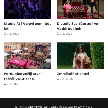
Studio ALTA slaví osmnáct
Divadlo Bez zábradlí ve
let
Voděrádkách
7. 8. 2026
7. 8. 2026
Pardubice zažijí první
Zmrzlinář přichází
ročník VUCH festu
6. 8. 2026
7. 8. 2026
© Copyright 2026, All Rights Reserved PLAY.CZ a.s.