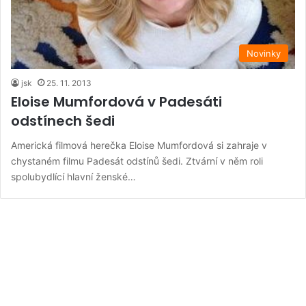
Novinky
jsk
25. 11. 2013
Eloise Mumfordová v Padesáti
odstínech šedi
Americká filmová herečka Eloise Mumfordová si zahraje v
chystaném filmu Padesát odstínů šedi. Ztvární v něm roli
spolubydlící hlavní ženské…