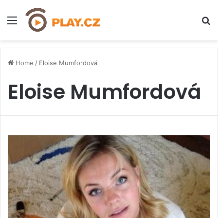
Menu
H
Home
/
Eloise Mumfordová
Eloise Mumfordová