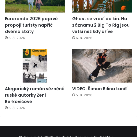
Eurorando 2026 poprvé
Ghost se vrací do kin. Na
propojí turisty napříč
záznamu 2 Big To Rig jsou
dvěma státy
větší než kdy dříve
6. 8. 2026
6. 8. 2026
Alegorický román vězněné
VIDEO: Šimon Bilina tančí
ruské autorky Ženi
5. 8. 2026
Berkovičové
6. 8. 2026