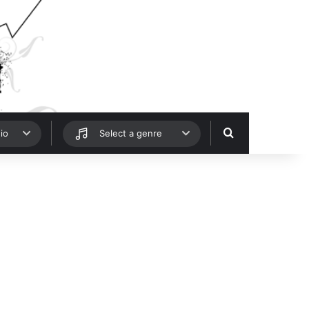
Hledat
io
Select a genre