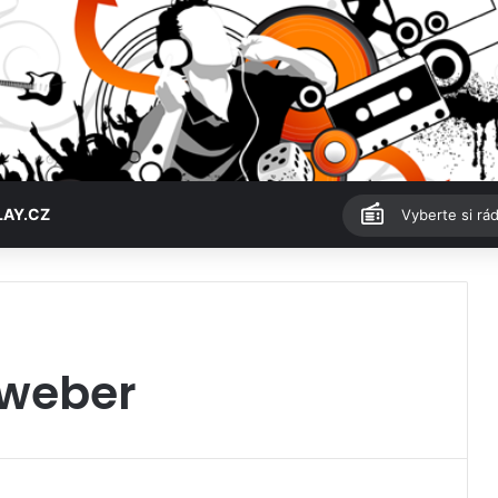
LAY.CZ
Vyberte si rád
nweber