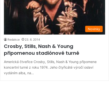
Novinky
Redakce
23. 6. 2014
Crosby, Stills, Nash & Young
připomenou stadiónové turné
Americká čtveřice Crosby, Stills, Nash & Young připomene
koncertní turné z roku 1974. Jeho čtyřicáté výročí oslaví
vydáním alba, na…