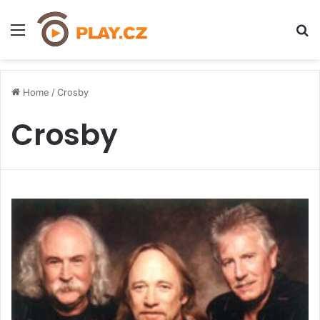
Menu
H
Home
/
Crosby
Crosby