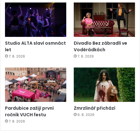
Studio ALTA slaví osmnáct
Divadlo Bez zábradlí ve
let
Voděrádkách
7. 8. 2026
7. 8. 2026
Pardubice zažijí první
Zmrzlinář přichází
ročník VUCH festu
6. 8. 2026
7. 8. 2026