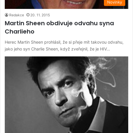
Novinky
Redakce
20. 11. 2015
Martin Sheen obdivuje odvahu syna
Charlieho
Herec Martin Sheen prohlásil, že si přeje mít takovou odvahu,
jako jeho syn Charlie Sheen, když zveřejnil, že je HIV…