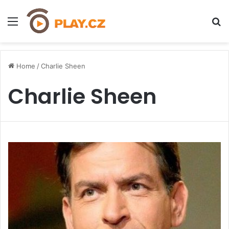
Menu
H
Home
/
Charlie Sheen
Charlie Sheen