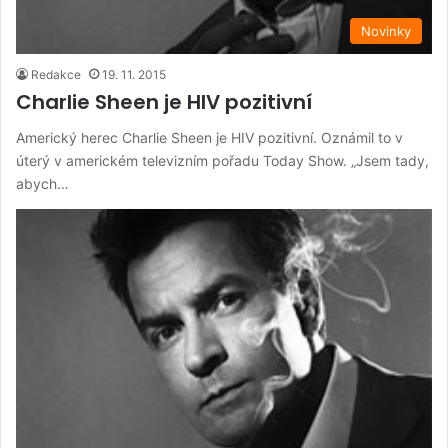
Novinky
Redakce
19. 11. 2015
Charlie Sheen je HIV pozitivní
Americký herec Charlie Sheen je HIV pozitivní. Oznámil to v
úterý v americkém televizním pořadu Today Show. „Jsem tady,
abych…