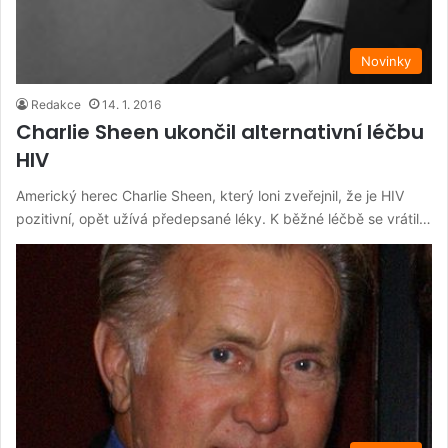
Novinky
Redakce
14. 1. 2016
Charlie Sheen ukončil alternativní léčbu
HIV
Americký herec Charlie Sheen, který loni zveřejnil, že je HIV
pozitivní, opět užívá předepsané léky. K běžné léčbě se vrátil…