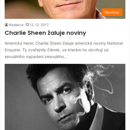
Novinky
Redakce
12. 12. 2017
Charlie Sheen žaluje noviny
Americký herec Charlie Sheen žaluje americké noviny National
Enquirer. Ty zveřejnily článek, ve kterém ho obviňují ze
sexuálního napadení zesnulého…