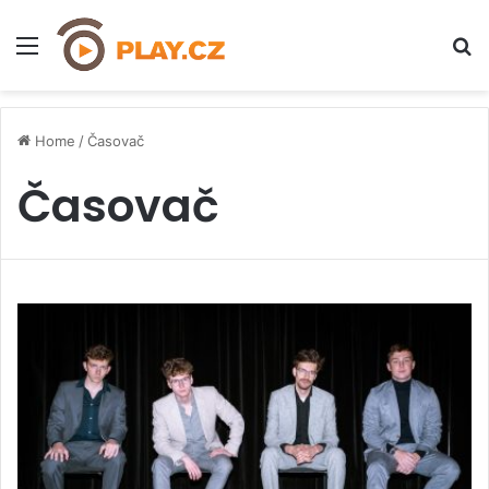
Menu
H
Home
/
Časovač
Časovač