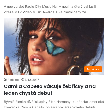
V newyorské Radio City Music Hall v noci na úterý vyhlásili
vítěze MTV Video Music Awards. Dvě hlavní ceny za…
Novinky
Redakce
8. 12. 2017
Camila Cabello válcuje žebříčky a na
leden chystá debut
Bývalá členka dívčí skupiny Fifth Harmony, kubánsko-americká
zpěvačka Camila Cabello, ohlásila vydání sólového debutu.