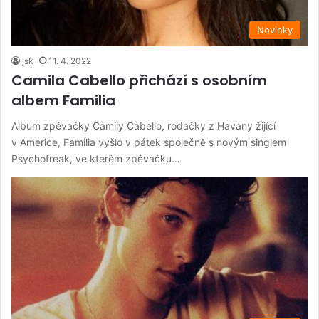
Novinky
jsk
11. 4. 2022
Camila Cabello přichází s osobním
albem Familia
Album zpěvačky Camily Cabello, rodačky z Havany žijící
v Americe, Familia vyšlo v pátek společně s novým singlem
Psychofreak, ve kterém zpěvačku…