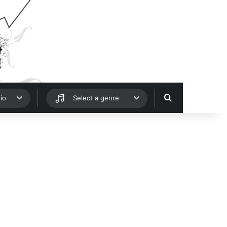
Hledat
io
Select a genre