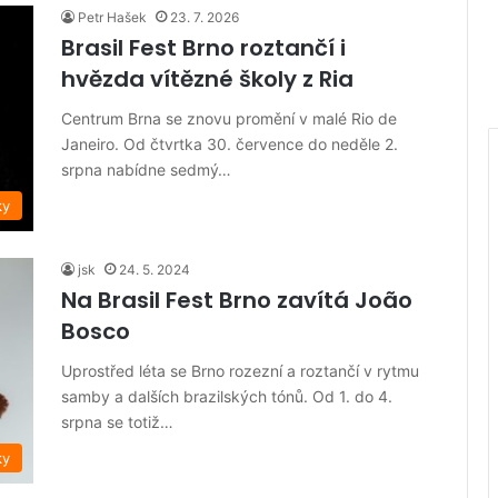
Petr Hašek
23. 7. 2026
Brasil Fest Brno roztančí i
hvězda vítězné školy z Ria
Centrum Brna se znovu promění v malé Rio de
Janeiro. Od čtvrtka 30. července do neděle 2.
srpna nabídne sedmý…
ky
jsk
24. 5. 2024
Na Brasil Fest Brno zavítá João
Bosco
Uprostřed léta se Brno rozezní a roztančí v rytmu
samby a dalších brazilských tónů. Od 1. do 4.
srpna se totiž…
ky