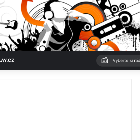
LAY.CZ
Vyberte si rád