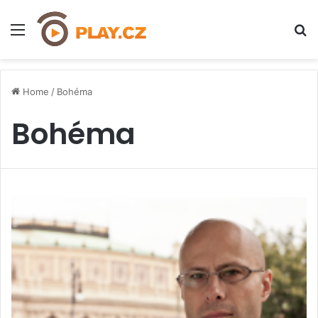
Menu
H
Home
/
Bohéma
Bohéma