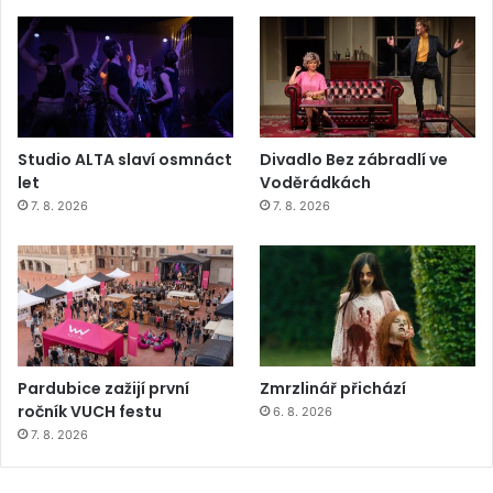
Studio ALTA slaví osmnáct
Divadlo Bez zábradlí ve
let
Voděrádkách
7. 8. 2026
7. 8. 2026
Pardubice zažijí první
Zmrzlinář přichází
ročník VUCH festu
6. 8. 2026
7. 8. 2026