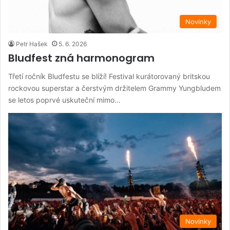
Novinky
Petr Hašek
5. 6. 2026
Bludfest zná harmonogram
Třetí ročník Bludfestu se blíží! Festival kurátorovaný britskou
rockovou superstar a čerstvým držitelem Grammy Yungbludem
se letos poprvé uskuteční mimo…
Novinky