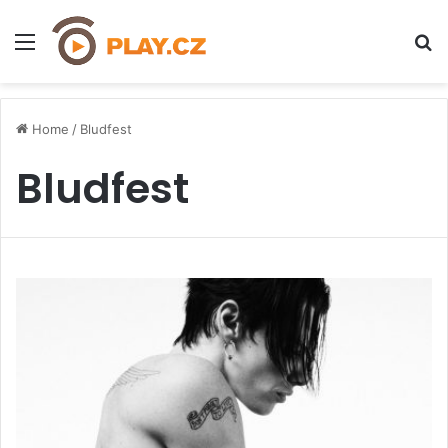
Menu
H
Home
/
Bludfest
Bludfest