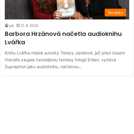
Novinky
jsk
21. 8. 2020
Barbora Hrzánová načetla audioknihu
Lvářka
Knihu Lvářka mladé autorky Terezy Janišové, jež před časem
čtenáře zaujala čarodějnou fantasy trilogií Erilian, vydává
Supraphon jako audioknihu, načtenou…