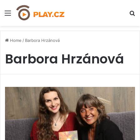
Menu
H
Home
/
Barbora Hrzánová
Barbora Hrzánová