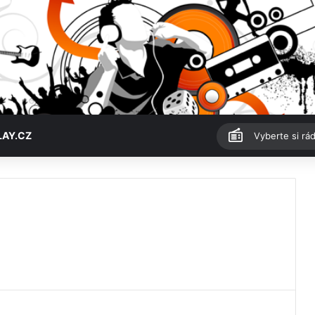
LAY.CZ
Vyberte si rád