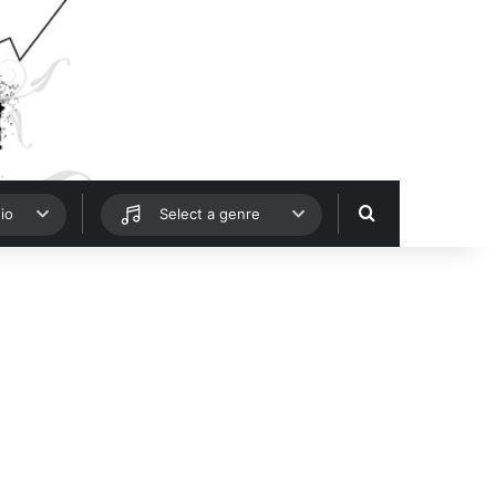
Hledat
io
Select a genre