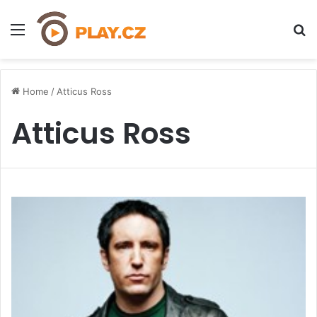
Menu
H
Home
/
Atticus Ross
Atticus Ross