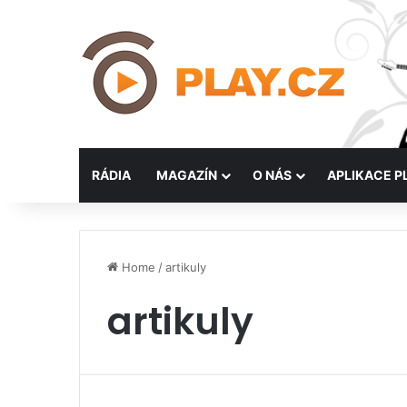
RÁDIA
MAGAZÍN
O NÁS
APLIKACE P
Home
/
artikuly
artikuly