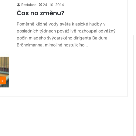
Redakce
24. 10. 2014
Čas na změnu?
Poměrně klidné vody světa klasické hudby v
posledních týdnech povážlivě rozhoupal odvážný
počin mladého švýcarského dirigenta Baldura
Brönnimanna, mimojiné hostujícího…
na