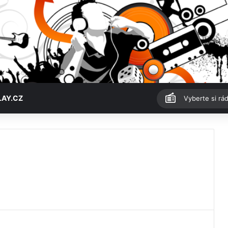
LAY.CZ
Vyberte si rád