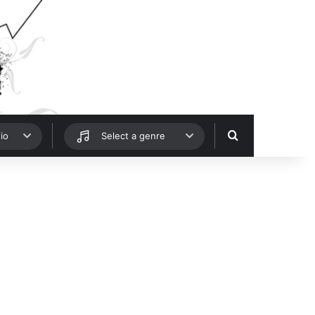
Hledat
io
Select a genre