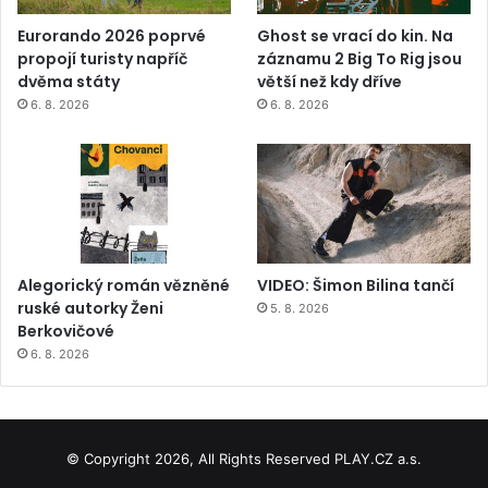
Eurorando 2026 poprvé
Ghost se vrací do kin. Na
propojí turisty napříč
záznamu 2 Big To Rig jsou
dvěma státy
větší než kdy dříve
6. 8. 2026
6. 8. 2026
Alegorický román vězněné
VIDEO: Šimon Bilina tančí
ruské autorky Ženi
5. 8. 2026
Berkovičové
6. 8. 2026
© Copyright 2026, All Rights Reserved PLAY.CZ a.s.