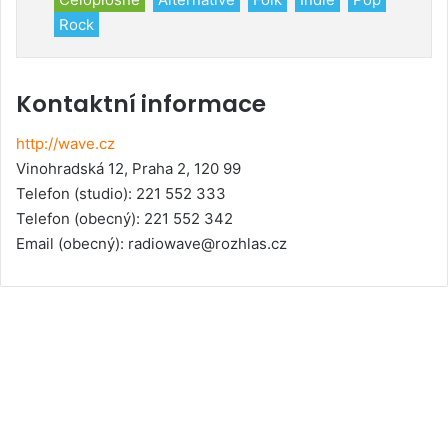
Rock
e
Kontaktní informace
http://wave.cz
Vinohradská 12, Praha 2, 120 99
Telefon (studio)
: 221 552 333
Telefon (obecný)
: 221 552 342
Email (obecný):
radiowave@rozhlas.cz