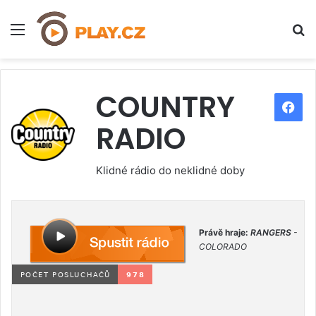
Menu
H
COUNTRY
F
RADIO
a
c
Klidné rádio do neklidné doby
e
b
Právě hraje:
RANGERS
-
o
COLORADO
o
k