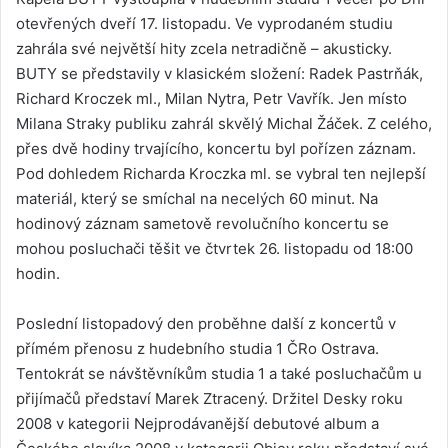
otevřených dveří 17. listopadu. Ve vyprodaném studiu
zahrála své největší hity zcela netradičně – akusticky.
BUTY se představily v klasickém složení: Radek Pastrňák,
Richard Kroczek ml., Milan Nytra, Petr Vavřík. Jen místo
Milana Straky publiku zahrál skvělý Michal Žáček. Z celého,
přes dvě hodiny trvajícího, koncertu byl pořízen záznam.
Pod dohledem Richarda Kroczka ml. se vybral ten nejlepší
materiál, který se smíchal na necelých 60 minut. Na
hodinový záznam sametově revolučního koncertu se
mohou posluchači těšit ve čtvrtek 26. listopadu od 18:00
hodin.
Poslední listopadový den proběhne další z koncertů v
přímém přenosu z hudebního studia 1 ČRo Ostrava.
Tentokrát se návštěvníkům studia 1 a také posluchačům u
přijímačů představí Marek Ztracený. Držitel Desky roku
2008 v kategorii Nejprodávanější debutové album a