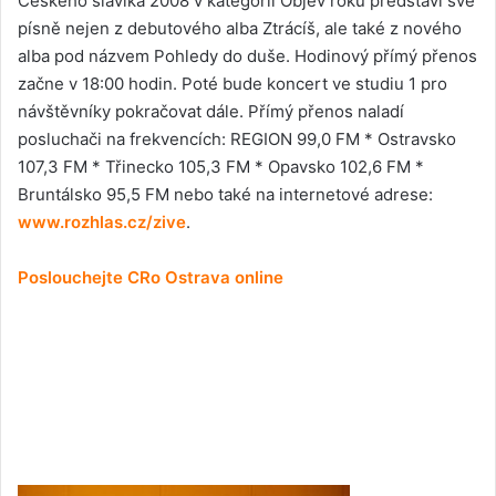
Českého slavíka 2008 v kategorii Objev roku představí své
písně nejen z debutového alba Ztrácíš, ale také z nového
alba pod názvem Pohledy do duše. Hodinový přímý přenos
začne v 18:00 hodin. Poté bude koncert ve studiu 1 pro
návštěvníky pokračovat dále. Přímý přenos naladí
posluchači na frekvencích: REGION 99,0 FM * Ostravsko
107,3 FM * Třinecko 105,3 FM * Opavsko 102,6 FM *
Bruntálsko 95,5 FM nebo také na internetové adrese:
www.rozhlas.cz/zive
.
Poslouchejte CRo Ostrava online