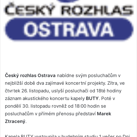
Český rozhlas Ostrava
nabídne svým posluchačům v
nejbližší době dva zajímavé koncertní projekty. Zítra, ve
čtvrtek 26. listopadu, uslyší posluchači od 18té hodiny
záznam akustického koncertu kapely
BUTY
. Poté v
pondělí 30. listopadu rovněž od 18:00 hodin se
posluchačům v přímém přenosu představí
Marek
Ztracený
.
Kapela BUTY vystoupila v hudebním studiu 1 večer po Dni