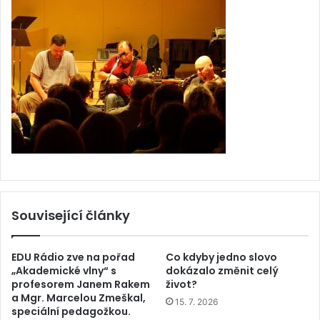
Související články
EDU Rádio zve na pořad
Co kdyby jedno slovo
„Akademické vlny“ s
dokázalo změnit celý
profesorem Janem Rakem
život?
a Mgr. Marcelou Zmeškal,
15. 7. 2026
speciální pedagožkou.