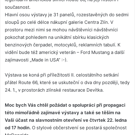
současnost.
Hlavní osou výstavy je 31 panelů, rozestavěných do sedmi
sloupů po celé délce nákupní galerie Centra Zlín. V
prostoru mezi nimi se mohou návštěvníci návštěvníci
pokochat pohledem na unikátní sbírku klasických
benzinových čerpadel, motocyklů, reklamních tabulí. K
vidění bude též americký veterán – Ford Mustang a další
zajímavosti „Made in USA“ :-).
Výstava se koná při příležitosti II. celostátního setkání
přátel Route 66, které se uskuteční o dva dny později, tedy
24. 1., v prostorách zlínské restaurace Devítka.
Moc bych Vás chtěl požádat o spolupráci při propagaci
této mimořádně zajímavé výstavy a také se těším na
Vaši účast na slavnostním otevření ve čtvrtek 22. ledna
od 17 hodin.
O stylové občerstvení se postará společnost