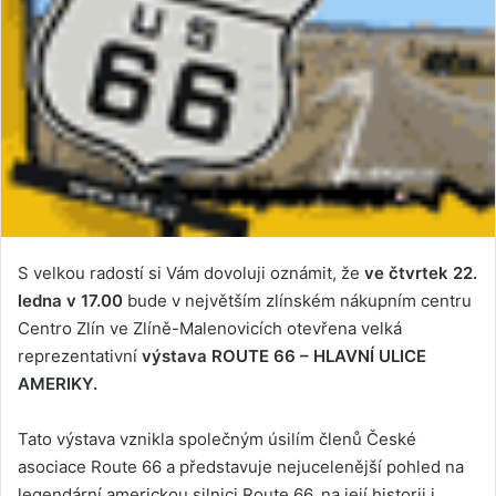
S velkou radostí si Vám dovoluji oznámit, že
ve čtvrtek 22.
ledna v 17.00
bude v největším zlínském nákupním centru
Centro Zlín ve Zlíně-Malenovicích otevřena velká
reprezentativní
výstava ROUTE 66 – HLAVNÍ ULICE
AMERIKY.
Tato výstava vznikla společným úsilím členů České
asociace Route 66 a představuje nejucelenější pohled na
legendární americkou silnici Route 66, na její historii i