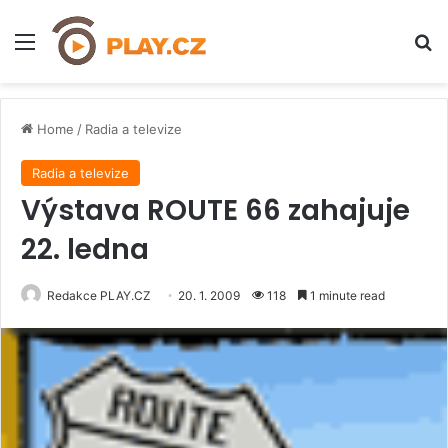
Menu
H
Home
/
Radia a televize
Radia a televize
Výstava ROUTE 66 zahajuje
22. ledna
Redakce PLAY.CZ
20. 1. 2009
118
1 minute read