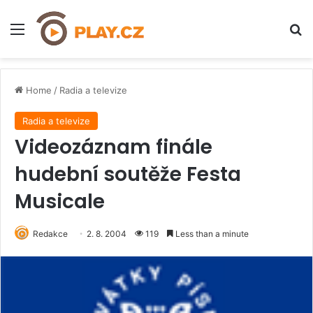
Menu
H
Home
/
Radia a televize
Radia a televize
Videozáznam finále
hudební soutěže Festa
Musicale
Redakce
2. 8. 2004
119
Less than a minute