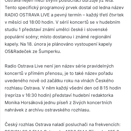
Ostrava nejen mezi svými posluchači udržuje již léta.
Tento specifický programový prvek dostal od ledna název
RADIO OSTRAVA LIVE a pevný termín – každý třetí čtvrtek
v měsíci od 18:00 hodin. V sérií koncertů se v hudebním
studiu 1 představí známí umělci české i slovenské
populární scény; místo dostanou i známé regionální
kapely. Na 18. února je plánováno vystoupení kapely
O5&Radeček ze Šumperku.
Radio Ostrava Live není jen název série pravidelných
koncertů v přímém přenosu, je to také název pořadu
uvedeného nově od začátku roku na vlnách Českého
rozhlasu Ostrava. V něm každý všední den od 8:15 hodin
(repríza v 16:30 hodin) představí hudební redaktorka
Monika Horsáková jednu píseň z živých koncertních
nahrávek z archívu ostravského rozhlasu.
Český rozhlas Ostrava naladí posluchači na frekvencích: