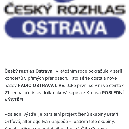
Český rozhlas Ostrava
i v letošním roce pokračuje v sérii
koncertů v přímých přenosech. Tato série dostala nově
název
RADIO OSTRAVA LIVE
. Jako první se v ní ve čtvrtek
21. ledna představí folkrocková kapela z Krnova
POSLEDNÍ
VÝSTŘEL
.
Poslední výstřel je paralelní projekt členů skupiny Bratři
Orffové, alter ego Ivan Gajdoše – leadera této skupiny.
Kapela přijede do hudebního studia 1 ČRo Ostrava