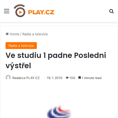
Menu
H
Home
/
Radia a televize
Radia a televize
Ve studiu 1 padne Poslední
výstřel
Redakce PLAY.CZ
19. 1. 2010
100
1 minute read