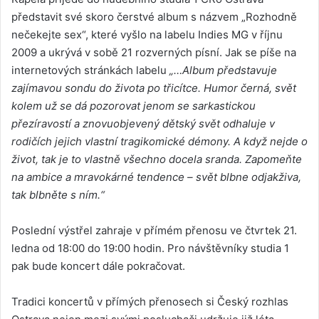
představit své skoro čerstvé album s názvem „Rozhodně
nečekejte sex“, které vyšlo na labelu Indies MG v říjnu
2009 a ukrývá v sobě 21 rozverných písní. Jak se píše na
internetových stránkách labelu
„…Album představuje
zajímavou sondu do života po třicítce. Humor černá, svět
kolem už se dá pozorovat jenom se sarkastickou
přezíravostí a znovuobjevený dětský svět odhaluje v
rodičích jejich vlastní tragikomické démony. A když nejde o
život, tak je to vlastně všechno docela sranda. Zapomeňte
na ambice a mravokárné tendence – svět blbne odjakživa,
tak blbněte s ním.“
Poslední výstřel zahraje v přímém přenosu ve čtvrtek 21.
ledna od 18:00 do 19:00 hodin. Pro návštěvníky studia 1
pak bude koncert dále pokračovat.
Tradici koncertů v přímých přenosech si Český rozhlas