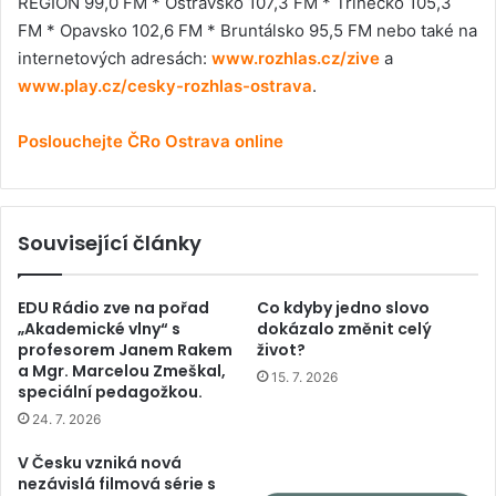
REGION 99,0 FM * Ostravsko 107,3 FM * Třinecko 105,3
FM * Opavsko 102,6 FM * Bruntálsko 95,5 FM nebo také na
internetových adresách:
www.rozhlas.cz/zive
a
www.play.cz/cesky-rozhlas-ostrava
.
Poslouchejte ČRo Ostrava online
Související články
EDU Rádio zve na pořad
Co kdyby jedno slovo
„Akademické vlny“ s
dokázalo změnit celý
profesorem Janem Rakem
život?
a Mgr. Marcelou Zmeškal,
15. 7. 2026
speciální pedagožkou.
24. 7. 2026
V Česku vzniká nová
nezávislá filmová série s