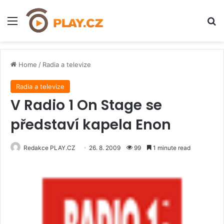
Menu
H
Home
/
Radia a televize
Radia a televize
V Radio 1 On Stage se
představí kapela Enon
Redakce PLAY.CZ
26. 8. 2009
99
1 minute read