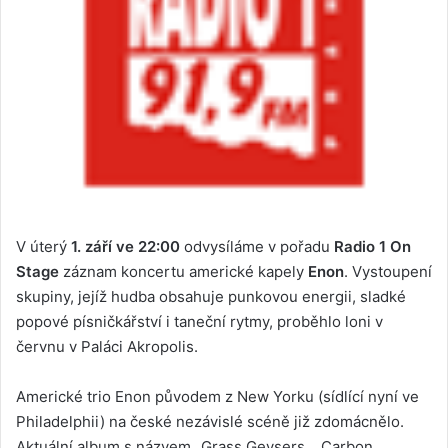
V úterý
1. září ve 22:00
odvysíláme v pořadu
Radio 1 On
Stage
záznam koncertu americké kapely
Enon
. Vystoupení
skupiny, jejíž hudba obsahuje punkovou energii, sladké
popové písničkářství i taneční rytmy, proběhlo loni v
červnu v Paláci Akropolis.
Americké trio Enon původem z New Yorku (sídlící nyní ve
Philadelphii) na české nezávislé scéně již zdomácnělo.
Aktuální album s názvem „Grass Geysers… Carbon