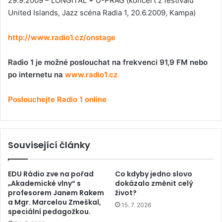
29.9.2009 – LONGITAL + U-PRAG (koncert z festivalu
United Islands, Jazz scéna Radia 1, 20.6.2009, Kampa)
http://www.radio1.cz/onstage
Radio 1 je možné poslouchat na frekvenci 91,9 FM nebo
po internetu na
www.radio1.cz
Poslouchejte Radio 1 online
Související články
EDU Rádio zve na pořad
Co kdyby jedno slovo
„Akademické vlny“ s
dokázalo změnit celý
profesorem Janem Rakem
život?
a Mgr. Marcelou Zmeškal,
15. 7. 2026
speciální pedagožkou.