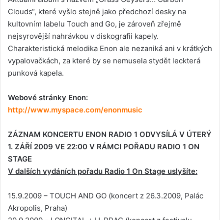
Clouds“, které vyšlo stejně jako předchozí desky na
kultovním labelu Touch and Go, je zároveň zřejmě
nejsyrovější nahrávkou v diskografii kapely.
Charakteristická melodika Enon ale nezaniká ani v krátkých
vypalovačkách, za které by se nemusela stydět leckterá
punková kapela.
Webové stránky Enon:
http://www.myspace.com/enonmusic
ZÁZNAM KONCERTU ENON RADIO 1 ODVYSÍLÁ V ÚTERÝ
1. ZÁŘÍ 2009 VE 22:00 V RÁMCI POŘADU RADIO 1 ON
STAGE
V dalších vydáních pořadu Radio 1 On Stage uslyšíte:
15.9.2009 – TOUCH AND GO (koncert z 26.3.2009, Palác
Akropolis, Praha)