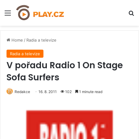
Menu
H
Home
/
Radia a televize
Radia a televize
V pořadu Radio 1 On Stage
Sofa Surfers
Redakce
16. 8. 2011
102
1 minute read