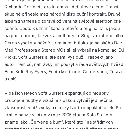
Richarda Dorfmeistera k remixu, debutové album Transit
skupině přineslo mezinárodní distribuční kontrakt. Druhé
album znamenalo zdravé oživení na světové elektronické
scéně. Cestu k uznání kapele otevřela originalita, s jakou
na podiu propojila zvuk a multimedia. Singl z druhého alba
Cargo vyšel souběžně s remixem britsko-jamajského DJe
Mad Professora a Stereo MCs si jej vybrali na kompilaci DJ
Kicks. Sofa Surfers si ale sami vysloužili respekt jako
autoři remixů, nahrávky jim poskytla řada světových hvězd:
Femi Kuti, Roy Ayers, Ennio Moricone, Cornershop, Tosca
a další.
V dalších letech Sofa Surfers expandují do hloubky,
propojení hudby s vizuální složkou vytváří jedinečnou
zkušenost, v níž zvuky a obrazy tvoří kompaktní celek. Po
krátké pauze vzniklo v roce 2005 album Sofa Surfers,
známé jako „Červené album“, které stojí na střídmých