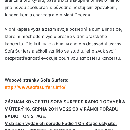
aranžmá pro kytaru, basu a bicí a skupině přineslo mimo
jiné novou spolupráci s původně hostujícím zpěvákem,
tanečníkem a choreografem Mani Obeyou.
Vloni kapela vydala zatím svoje poslední album Blindside,
které mimochodem vyšlo přesně v den pražského
koncertu. Dle kritiky je album vrcholem dosavadní tvorby
Sofa Surfers a ačkoli vzniklo ve studiu, jeho zvuk svojí
bezprostředností evokuje bouřlivou atmosféru koncertu.
Webové stránky Sofa Surfers:
http://www.sofasurfers.info/
ZÁZNAM KONCERTU SOFA SURFERS RADIO 1 ODVYSÍLÁ
V ÚTERÝ 16. SRPNA 2011 VE 22:00 V RÁMCI POŘADU
RADIO 1 ON STAGE.
V dalších vydáních pořadu Radio 1 On Stage uslyšíte: