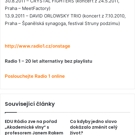
30.8.2011 – CRYSTAL FIGHTERS (koncert z 24.5.2011,
Praha – MeetFactory)
13.9.2011 – DAVID ORLOWSKY TRIO (koncert z 7.10.2010,
Praha – Španělská synagoga, festival Struny podzimu)
http://www.radio1.cz/onstage
Radio 1 – 20 let alternativy bez playlistu
Poslouchejte Radio 1 online
Související články
EDU Rádio zve na pořad
Co kdyby jedno slovo
„Akademické vlny“ s
dokázalo změnit celý
profesorem Janem Rakem
život?