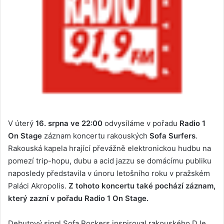
V úterý
16. srpna ve 22:00
odvysíláme v pořadu
Radio 1
On Stage
záznam koncertu rakouských
Sofa Surfers
.
Rakouská kapela hrající převážně elektronickou hudbu na
pomezí trip-hopu, dubu a acid jazzu se domácímu publiku
naposledy představila v únoru letošního roku v pražském
Paláci Akropolis.
Z tohoto koncertu také pochází záznam,
který zazní v pořadu Radio 1 On Stage.
Debutový singl Sofa Rockers inspiroval rakouského DJe