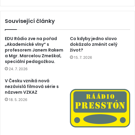
Související články
EDU Rádio zve na pořad
Co kdyby jedno slovo
„Akademické vlny“ s
dokázalo změnit celý
profesorem Janem Rakem
život?
a Mgr. Marcelou Zmeškal,
15. 7. 2026
speciální pedagožkou.
24. 7. 2026
V Česku vzniká nová
nezávislá filmová série s
názvem VZKAZ
18. 5. 2026