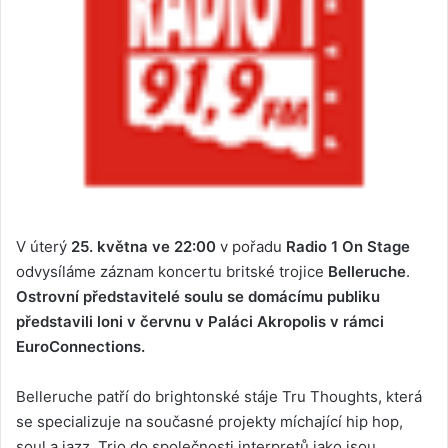
V úterý
25. května ve 22:00
v pořadu
Radio 1 On Stage
odvysíláme záznam koncertu britské trojice
Belleruche
.
Ostrovní představitelé soulu se domácímu publiku
představili loni v červnu v Paláci Akropolis v rámci
EuroConnections.
Belleruche patří do brightonské stáje Tru Thoughts, která
se specializuje na současné projekty míchající hip hop,
soul a jazz. Trio do společnosti interpretů jako jsou