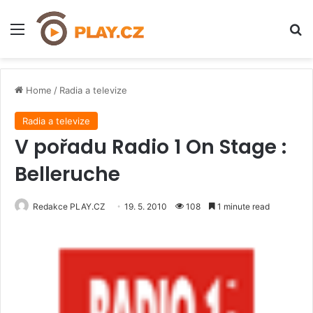
Menu
H
Home
/
Radia a televize
Radia a televize
V pořadu Radio 1 On Stage :
Belleruche
Redakce PLAY.CZ
19. 5. 2010
108
1 minute read