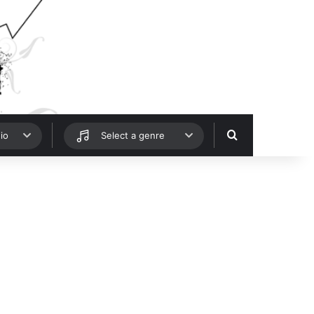
Hledat
io
Select a genre