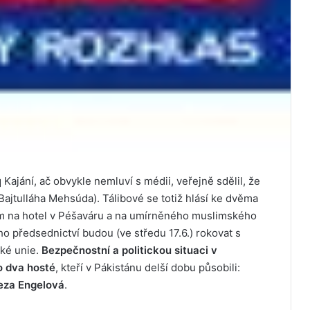
 Kajání, ač obvykle nemluví s médii, veřejně sdělil, že
(Bajtulláha Mehsúda). Tálibové se totiž hlásí ke dvěma
m na hotel v Péšaváru a na umírněného muslimského
o předsednictví budou (ve středu 17.6.) rokovat s
ské unie.
Bezpečnostní a politickou situaci v
o dva hosté
, kteří v Pákistánu delší dobu působili:
eza Engelová
.