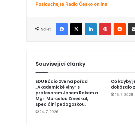
Poslouchejte Rádio Česko online
Facebook
X
LinkedIn
Pinterest
Reddit
Sdílet
Související články
EDU Rádio zve na pořad
Co kdyby j
„Akademické vlny“ s
dokázalo z
profesorem Janem Rakem a
15. 7. 2026
Mgr. Marcelou Zmeškal,
speciální pedagožkou.
24. 7. 2026