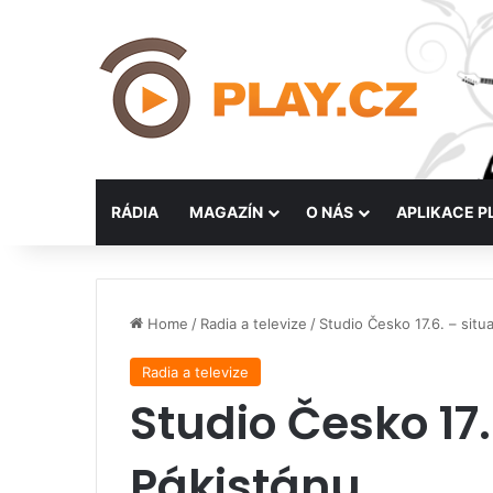
RÁDIA
MAGAZÍN
O NÁS
APLIKACE P
Home
/
Radia a televize
/
Studio Česko 17.6. – situ
Radia a televize
Studio Česko 17.
Pákistánu