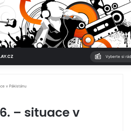
LAY.CZ
Vyberte si rád
ace v Pákistánu
6. – situace v