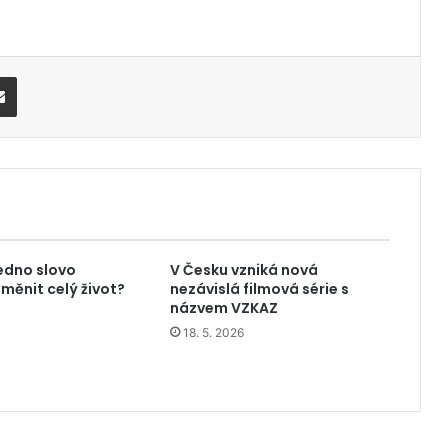
Share via Email
edno slovo
V Česku vzniká nová
měnit celý život?
nezávislá filmová série s
názvem VZKAZ
18. 5. 2026