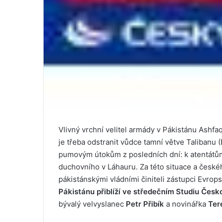
Vlivný vrchní velitel armády v Pákistánu Ashfaq
je třeba odstranit vůdce tamní větve Talibanu 
pumovým útokům z posledních dní: k atentátů
duchovního v Láhauru. Za této situace a českéh
pákistánskými vládními činiteli zástupci Evrop
Pákistánu přiblíží ve středečním Studiu Česk
bývalý velvyslanec
Petr Přibík
a novinářka
Ter