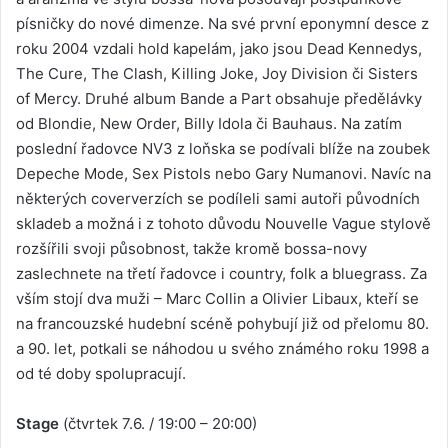
písničky do nové dimenze. Na své první eponymní desce z
roku 2004 vzdali hold kapelám, jako jsou Dead Kennedys,
The Cure, The Clash, Killing Joke, Joy Division či Sisters
of Mercy. Druhé album Bande a Part obsahuje předělávky
od Blondie, New Order, Billy Idola či Bauhaus. Na zatím
poslední řadovce NV3 z loňska se podívali blíže na zoubek
Depeche Mode, Sex Pistols nebo Gary Numanovi. Navíc na
některých coververzích se podíleli sami autoři původních
skladeb a možná i z tohoto důvodu Nouvelle Vague stylově
rozšířili svoji působnost, takže kromě bossa-novy
zaslechnete na třetí řadovce i country, folk a bluegrass. Za
vším stojí dva muži – Marc Collin a Olivier Libaux, kteří se
na francouzské hudební scéně pohybují již od přelomu 80.
a 90. let, potkali se náhodou u svého známého roku 1998 a
od té doby spolupracují.
Stage
(čtvrtek 7.6. / 19:00 – 20:00)