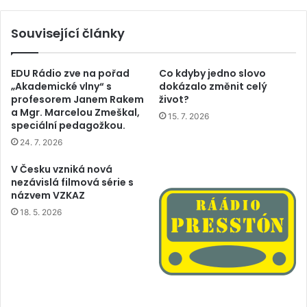
Související články
EDU Rádio zve na pořad
Co kdyby jedno slovo
„Akademické vlny“ s
dokázalo změnit celý
profesorem Janem Rakem
život?
a Mgr. Marcelou Zmeškal,
15. 7. 2026
speciální pedagožkou.
24. 7. 2026
V Česku vzniká nová
nezávislá filmová série s
názvem VZKAZ
18. 5. 2026