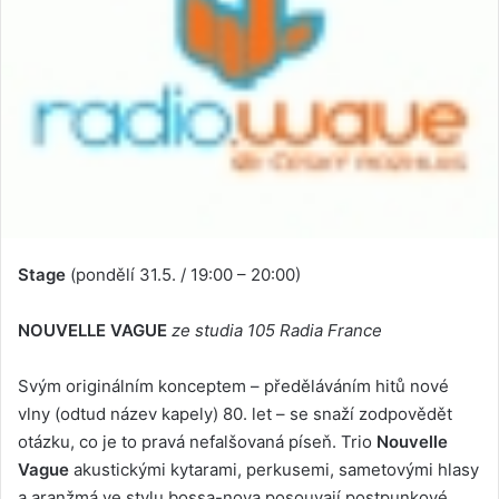
Stage
(pondělí 31.5. / 19:00 – 20:00)
NOUVELLE VAGUE
ze studia 105 Radia France
Svým originálním konceptem – předěláváním hitů nové
vlny (odtud název kapely) 80. let – se snaží zodpovědět
otázku, co je to pravá nefalšovaná píseň. Trio
Nouvelle
Vague
akustickými kytarami, perkusemi, sametovými hlasy
a aranžmá ve stylu bossa-nova posouvají postpunkové