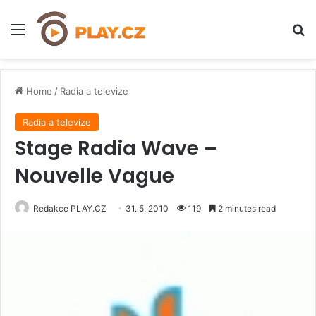
Menu
H
Home
/
Radia a televize
Radia a televize
Stage Radia Wave –
Nouvelle Vague
Redakce PLAY.CZ
31. 5. 2010
119
2 minutes read