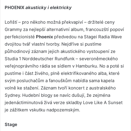
PHOENIX
akusticky i elektricky
Loňští – pro někoho možná překvapiví – držitelé ceny
Grammy za nejlepší alternativní album, francouzští popoví
perfekcionisté
Phoenix
předvedou na Stagei Radia Wave
dvojitou tvář vlastní tvorby. Nejdříve si pustíme
půlhodinový záznam jejich akustického vystoupení ze
Studia 1 Norddeutscher Rundfunk – severoněmeckého
veřejnoprávního rádia se sídlem v Hamburku. No a poté si
pustíme i část živého, plně elektrifikovaného alba, které
svým posluchačům a fanouškům nabídla sama kapela
volně ke stažení. Záznam tvoří koncert z australského
Sydney. Hudební blogy se navíc dušují, že zejména
jedenáctiminutová živá verze skladby Love Like A Sunset
je zážitkem vskutku nadpozemským.
Stage