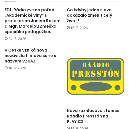
EDU Rádio zve na pořad
Co kdyby jedno slovo
„Akademické vlny“ s
dokázalo změnit celý
profesorem Janem Rakem
život?
a Mgr. Marcelou Zmeškal,
15. 7. 2026
speciální pedagožkou.
24. 7. 2026
V Česku vzniká nová
nezávislá filmová série s
názvem VZKAZ
18. 5. 2026
Nová rozhlasová stanice
Ráádio Presstón na
PLAY.CZ
15. 5. 2026