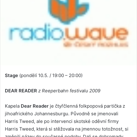
Stage
(pondělí 10.5. / 19:00 – 20:00)
DEAR READER
z Reeperbahn festivalu 2009
Kapela
Dear Reader
je čtyřčlenná folkpopová partička z
jihoafrického Johannesburgu. Původně se jmenovali
Harris Tweed, ale po intervenci skotské oděvní firmy
Harris Tweed, která si stěžovala na jmennou totožnost, si
změnili název do současné podoby. Dali se dohromady