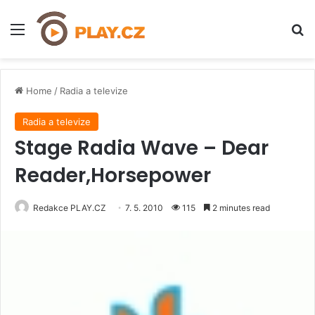
Menu
H
Home
/
Radia a televize
Radia a televize
Stage Radia Wave – Dear
Reader,Horsepower
Redakce PLAY.CZ
7. 5. 2010
115
2 minutes read