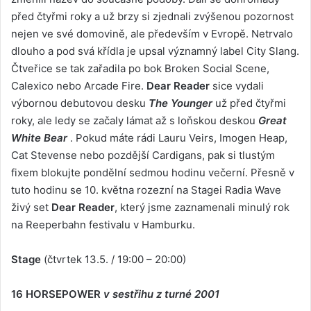
před čtyřmi roky a už brzy si zjednali zvýšenou pozornost
nejen ve své domovině, ale především v Evropě. Netrvalo
dlouho a pod svá křídla je upsal významný label City Slang.
Čtveřice se tak zařadila po bok Broken Social Scene,
Calexico nebo Arcade Fire.
Dear Reader
sice vydali
výbornou debutovou desku
The Younger
už před čtyřmi
roky, ale ledy se začaly lámat až s loňskou deskou
Great
White Bear
. Pokud máte rádi Lauru Veirs, Imogen Heap,
Cat Stevense nebo pozdější Cardigans, pak si tlustým
fixem blokujte pondělní sedmou hodinu večerní. Přesně v
tuto hodinu se 10. května rozezní na Stagei Radia Wave
živý set
Dear Reader
, který jsme zaznamenali minulý rok
na Reeperbahn festivalu v Hamburku.
Stage
(čtvrtek 13.5. / 19:00 – 20:00)
16 HORSEPOWER
v sestřihu z turné 2001