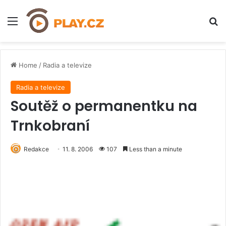
Menu
H
Home
/
Radia a televize
Radia a televize
Soutěž o permanentku na
Trnkobraní
Redakce
11. 8. 2006
107
Less than a minute