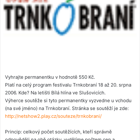
Vyhrajte permanentku v hodnotě 550 Kč.
Platí na celý program festivalu Trnkobraní 18 až 20. srpna
2006. Kde? Na letišti Bílá hlína ve Slušovicích.
Výherce soutěže si tyto permanentky vyzvedne u vchodu
(na své jméno) na Trnkobraní. Stránka se soutěží je zde:
http://netshow2.play.cz/souteze/trnkobrani/
Princip: celkový počet soutěžících, kteří správně
odpověděli na obě otázky, vydělíme počtem cen a