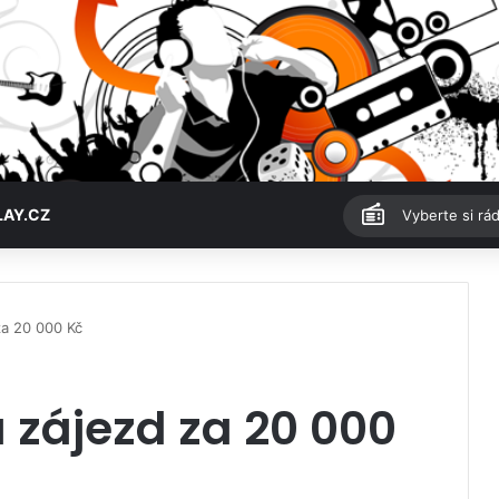
LAY.CZ
Vyberte si rád
za 20 000 Kč
a zájezd za 20 000