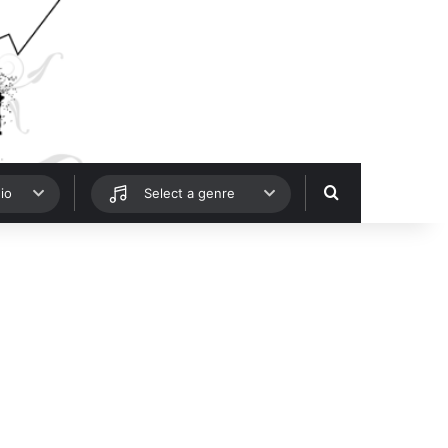
Hledat
io
Select a genre