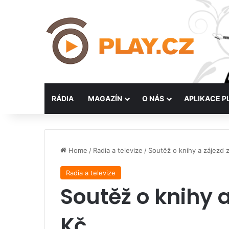
RÁDIA
MAGAZÍN
O NÁS
APLIKACE P
Home
/
Radia a televize
/
Soutěž o knihy a zájezd 
Radia a televize
Soutěž o knihy 
Kč