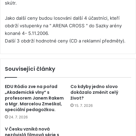
skútr.
Jako další ceny budou losováni další 4 účastníci, kteří
obdrží vstupenky na " ARENA CROSS " do Sazky arény
konané 4- 5.11.2006.
Další 3 obdrží hodnotné ceny (CD a reklamní předměty).
Související články
EDU Rádio zve na pořad
Co kdyby jedno slovo
„Akademické vlny“ s
dokázalo změnit celý
profesorem Janem Rakem
život?
a Mgr. Marcelou Zmeškal,
15. 7. 2026
speciální pedagožkou.
24. 7. 2026
V Česku vzniká nová
nezávislá filmová série s