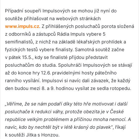
Případní soupeři Impulsových se mohou již nyní do
soutěže přihlašovat na webových stránkách
www.impuls.cz
. Z přihlášených posluchačů porota složená
z odborníků a zástupců Rádia Impuls vybere 5
semifinalistů, z nichž na základě lékařských prohlídek a
fyzických testů vybere finalisty. Samotná soutěž začne
v pátek 15.5., kdy se finalisté přijdou představit
posluchačům do studia. Spoluhráči Impulsových se stávají
až do konce hry 12.6. pravidelnými hosty pátečního
ranního vysílání. Impulsovi si navíc dali závazek, že každý
den budou mezi 8. a 9. hodinou vysílat ze sedla rotopedu.
„Věříme, že se nám podaří díky této hře motivovat i další
posluchače k redukci váhy, protože obezita je v České
republice velkým problémem a příčinou mnoha nemocí. A
navíc, kdo by nechtěl být v létě krásný do plavek“
, říkají
k soutěži Jitka s Honzou.