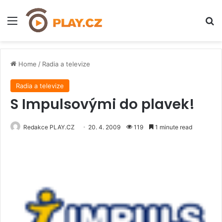
Menu
H
Home
/
Radia a televize
Radia a televize
S Impulsovými do plavek!
Redakce PLAY.CZ
20. 4. 2009
119
1 minute read