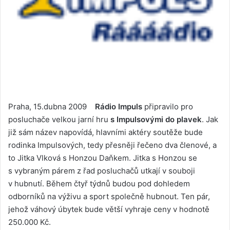
Praha, 15.dubna 2009
Rádio Impuls
připravilo pro
posluchače velkou jarní hru
s Impulsovými do plavek
. Jak
již sám název napovídá, hlavními aktéry soutěže bude
rodinka Impulsových, tedy přesněji řečeno dva členové, a
to Jitka Vlková s Honzou Daňkem. Jitka s Honzou se
s vybraným párem z řad posluchačů utkají v souboji
v hubnutí. Během čtyř týdnů budou pod dohledem
odborníků na výživu a sport společně hubnout. Ten pár,
jehož váhový úbytek bude větší vyhraje ceny v hodnotě
250.000 Kč.