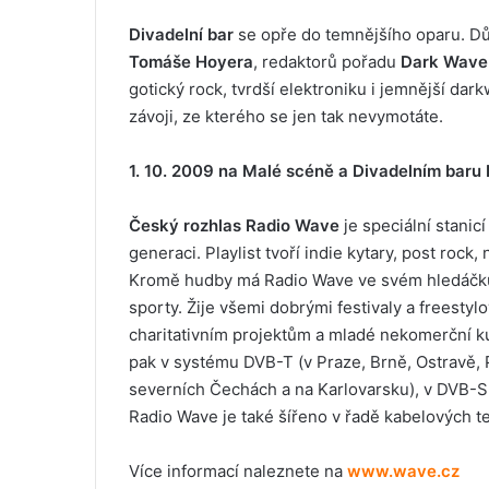
Divadelní bar
se opře do temnějšího oparu. 
Tomáše Hoyera
, redaktorů pořadu
Dark Wave
gotický rock, tvrdší elektroniku i jemnější da
závoji, ze kterého se jen tak nevymotáte.
1. 10. 2009 na Malé scéně a Divadelním baru
Český rozhlas Radio Wave
je speciální stani
generaci. Playlist tvoří indie kytary, post rock, 
Kromě hudby má Radio Wave ve svém hledáčku div
sporty. Žije všemi dobrými festivaly a freesty
charitativním projektům a mladé nekomerční ku
pak v systému DVB-T (v Praze, Brně, Ostravě, 
severních Čechách a na Karlovarsku), v DVB-S (
Radio Wave je také šířeno v řadě kabelových t
Více informací naleznete na
www.wave.cz