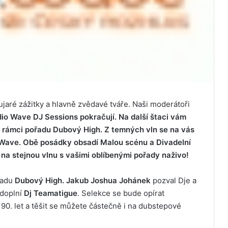
bujaré zážitky a hlavně zvědavé tváře. Naši moderátoři
io Wave DJ Sessions pokračují. Na další štaci vám
 rámci pořadu Dubový High. Z temných vln se na vás
 Wave. Obě posádky obsadí Malou scénu a Divadelní
t na stejnou vlnu s vašimi oblíbenými pořady naživo!
řadu
Dubový High. Jakub Joshua Johánek
pozval Dje a
 doplní
Dj Teamatigue
. Selekce se bude opírat
90. let a těšit se můžete částečně i na dubstepové