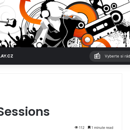
LAY.CZ
Vyberte si rád
Sessions
112
1 minute read