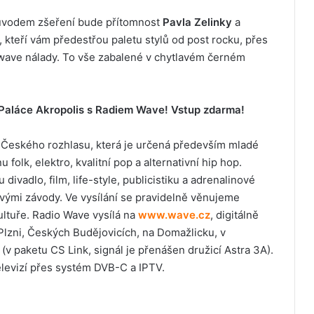
Důvodem zšeření bude přítomnost
Pavla Zelinky
a
, kteří vám předestřou paletu stylů od post rocku, přes
rkwave nálady. To vše zabalené v chytlavém černém
 Paláce Akropolis s Radiem Wave! Vstup zdarma!
cí Českého rozhlasu, která je určená především mladé
nu folk, elektro, kvalitní pop a alternativní hip hop.
adlo, film, life-style, publicistiku a adrenalinové
lovými závody. Ve vysílání se pravidelně věnujeme
ltuře. Radio Wave vysílá na
www.wave.cz
, digitálně
Plzni, Českých Budějovicích, na Domažlicku, v
v paketu CS Link, signál je přenášen družicí Astra 3A).
elevizí přes systém DVB-C a IPTV.