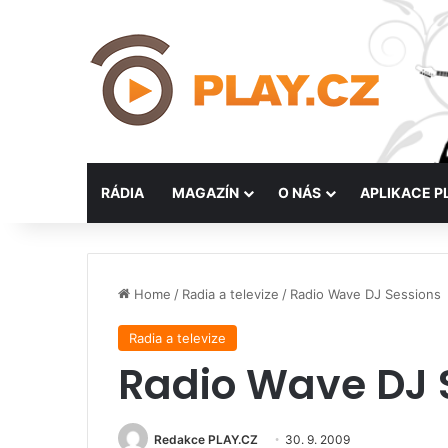
RÁDIA
MAGAZÍN
O NÁS
APLIKACE P
Home
/
Radia a televize
/
Radio Wave DJ Sessions
Radia a televize
Radio Wave DJ 
Redakce PLAY.CZ
30. 9. 2009