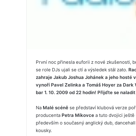
První noc přinesla euforii z nové zkušenosti, 
se role DJs ujali se ctí a výsledek stál zato.
Rad
zahraje Jakub Joshua Johánek a jeho hosté v
vynoří Pavel Zelinka a Tomáš Hoyer za Dark
bar 1. 10. 2009 od 22 hodin! Přijďte se naladi
Na
Malé scéně
se představí klubová verze po
producenta
Petra Míkovce
a tuto dvojici ještě
především o současný anglický dub, dancehall 
kousky.