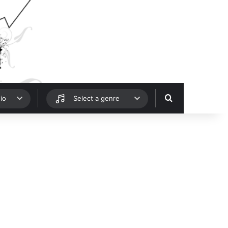
Hledat
io
Select a genre