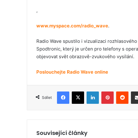
,
www.myspace.com/radio_wave
.
Radio Wave spustilo i vizualizaci rozhlasovéh
Spodtronic, který je určen pro telefony s op
objevovat svět obrazově-zvukového vysílání.
Poslouchejte Radio Wave online
Facebook
X
LinkedIn
Pinterest
Reddit
Sdílet
Související články