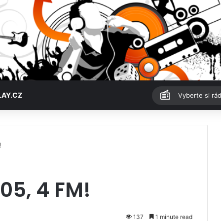
LAY.CZ
Vyberte si rád
!
105, 4 FM!
137
1 minute read