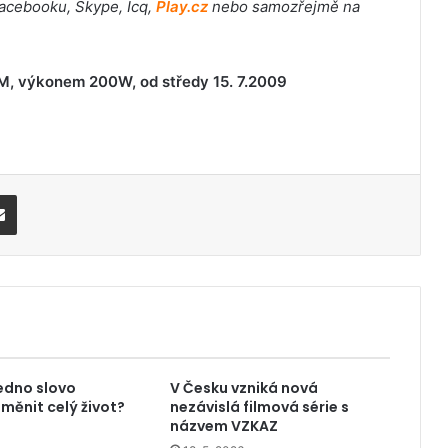
 Facebooku, Skype, Icq,
Play.cz
nebo samozřejmě na
 FM, výkonem 200W, od středy 15. 7.2009
Share via Email
edno slovo
V Česku vzniká nová
měnit celý život?
nezávislá filmová série s
názvem VZKAZ