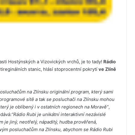
asti Hostýnských a Vizovických vrchů, je to tady!
Rádio
ireginálních stanic, hlásí stoprocentní pokrytí
ve Zlíně
sluchačům na Zlínsku originální program, který sami
programové sítě a tak se posluchači na Zlínsku mohou
který je oblíbený i v ostatních regionech na Moravě“
,
odává:
“Rádio Rubi je unikátní interaktivní nezávislé
 je jiný, neotřelý, nápaditý, hudba prověřená,
ovým posluchačům na Zlínsku, abychom se Rádio Rubi