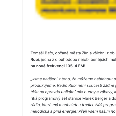
Tomáši Baťo, občané města Zlín a všichni z obl
Rubi
, jedna z dlouhodobě nejoblíbenějších mult
na nové frekvenci 105, 4 FM!
„Jsme nadšeni z toho, že můžeme nabídnout po
produkujeme. Rádio Rubi není součástí žádné 
těšit na opravdu unikátní mix hudby a zábavy, 
říká programový šéf stanice Marek Berger a d
rádio, které má mnohaletou tradici. Náš program
melodická a plná energie! Přeji všem našim n