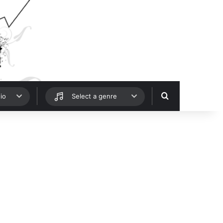
Hledat
io
Select a genre