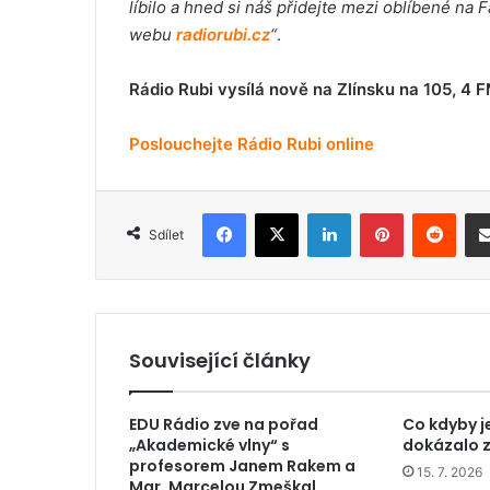
líbilo a hned si náš přidejte mezi oblíbené na
webu
radiorubi.cz
“
.
Rádio Rubi vysílá nově na Zlínsku na 105, 4
Poslouchejte Rádio Rubi online
Facebook
X
LinkedIn
Pinterest
Reddit
Sdílet
Související články
EDU Rádio zve na pořad
Co kdyby j
„Akademické vlny“ s
dokázalo z
profesorem Janem Rakem a
15. 7. 2026
Mgr. Marcelou Zmeškal,