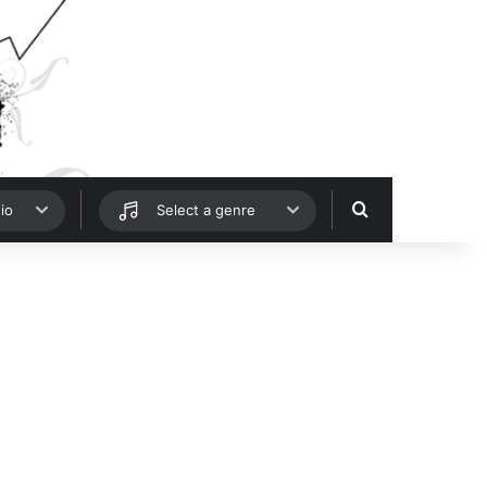
Hledat
io
Select a genre