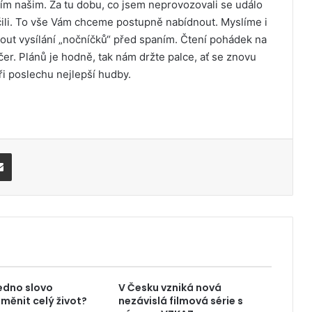
ím našim. Za tu dobu, co jsem neprovozovali se událo
čili. To vše Vám chceme postupně nabídnout. Myslíme i
out vysílání „nočníčků“ před spaním. Čtení pohádek na
. Plánů je hodně, tak nám držte palce, ať se znovu
i poslechu nejlepší hudby.
Share via Email
edno slovo
V Česku vzniká nová
měnit celý život?
nezávislá filmová série s