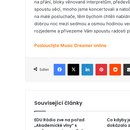
na přání, bloky věnované interpretům, předevš
spoustu věcí, mnoho jsme koncertovali a nato
na malé posluchače, těm bychom chtěli nabídn
dobrou noc mezi sedmou a osmou hodinou večer
rozjedeme a přivezeme Vám spoustu radosti př
Poslouchjte Music Dreamer online
Facebook
X
LinkedIn
Pinterest
Reddit
Sdílet
Související články
EDU Rádio zve na pořad
Co kdyby j
„Akademické vlny“ s
dokázalo z