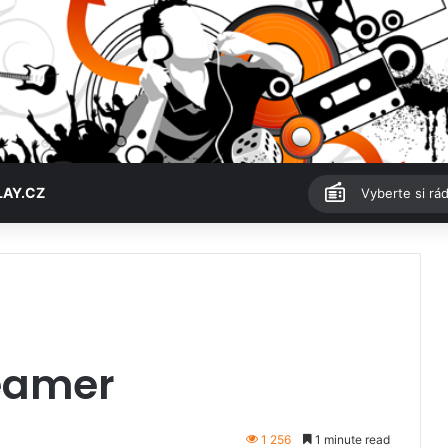
LAY.CZ
Vyberte si rád
eamer
1 256
1 minute read