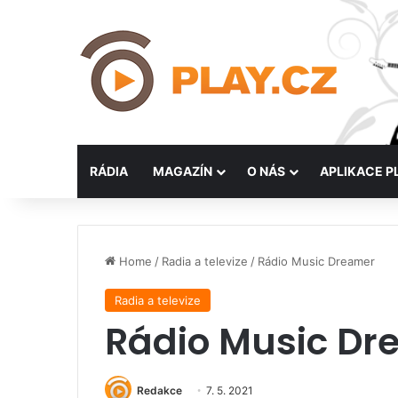
RÁDIA
MAGAZÍN
O NÁS
APLIKACE P
Home
/
Radia a televize
/
Rádio Music Dreamer
Radia a televize
Rádio Music Dr
Redakce
7. 5. 2021