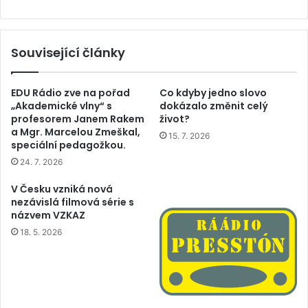
Související články
EDU Rádio zve na pořad
Co kdyby jedno slovo
„Akademické vlny“ s
dokázalo změnit celý
profesorem Janem Rakem
život?
a Mgr. Marcelou Zmeškal,
15. 7. 2026
speciální pedagožkou.
24. 7. 2026
V Česku vzniká nová
nezávislá filmová série s
názvem VZKAZ
18. 5. 2026