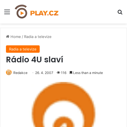
Menu
H
Home
/
Radia a televize
Radia a televize
Rádio 4U slaví
Redakce
26. 4. 2007
116
Less than a minute