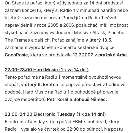
On Stage je pořad, který vždy jednou za 14 dní představí
záznam koncertu, který si Radio 1 v minulosti nahrálo nebo
k jehož záznamu má práva. Pořad již na Radiu 1 běžel
nepravidelně v roce 2005 a 2006, posluchači měli možnost
slyšet např. záznamy vystoupení Massive Attack, Placebo,
The Frames a dalších. Pořad zahájíme
v úterý 13.5.
záznamem vyprodaného koncertu sesterské dvojice
CocoRosie
, která se představila
12.7.2007 v pražské Arše.
22:00-23:00 Hard Music (1 x za 14 dní)
Tento pořad má na Radiu 1 momentálně dvouhodinovou
stopáž,
v úterý 6. května
se poprvé představí v hodinové
podobě. Hard Music na Radiu 1 dlouhodobě připravuje
dvojice moderátorů
Petr Korál a Bohouš Němec.
23:00-24:00 Electronic Tuesday (1 x za 14 dní)
Electronic Tuesday střídá pořad EBM´s not dead, který
Radio 1 vysílalo ve čtvrtek od 22:00 do půlnoci. Na postu