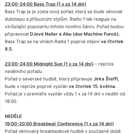
23:00-24:00 Bass Trap (1 x za 14 dní)
Bass Trap je je zcela nový pořad, který se bude věnovat
dubstepu a příbuzným stylům. Radio 1 tak reaguje na
vzrůstající popularitu tohoto nového žánru. Pořad budou
připravovat
DJové Nailer a Abu (duo Machine Funck).
Bass Trap se na vlnách Radia 1 poprvé objeví
ve čtvrtek
8.5.
23:00-24:00 Midnight Sun (1 x za 14 dní)
– repríza
nedělního pořadu
Pořad o severské hudbě, který připravuje
Jirka Šteffl
,
bude v repríze poprvé vysílán
ve čtvrtek 15. května.
Pořad je v premiéře vysílán vždy 1 x za 14 dní v neděli od
18:00.
NEDĚLE
19:00-20:00 Breakbeat Conference (1 x za 14 dní)
Pořad věnovaný breakbeatové hudbě v současné době