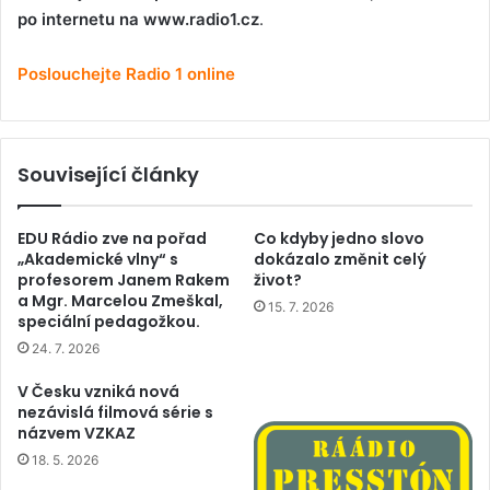
po internetu na www.radio1.cz
.
Poslouchejte Radio 1 online
Související články
EDU Rádio zve na pořad
Co kdyby jedno slovo
„Akademické vlny“ s
dokázalo změnit celý
profesorem Janem Rakem
život?
a Mgr. Marcelou Zmeškal,
15. 7. 2026
speciální pedagožkou.
24. 7. 2026
V Česku vzniká nová
nezávislá filmová série s
názvem VZKAZ
18. 5. 2026