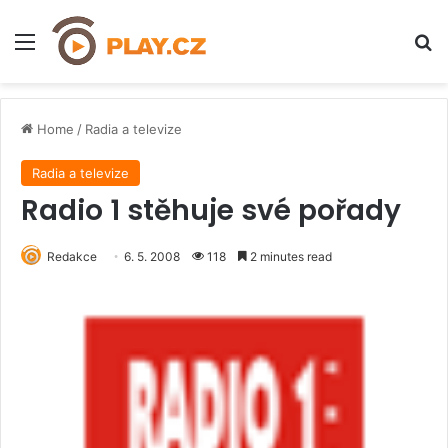
Menu
H
Home
/
Radia a televize
Radia a televize
Radio 1 stěhuje své pořady
Redakce
6. 5. 2008
118
2 minutes read