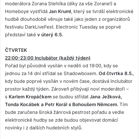
moderátora Zorana Stehlíka (díky za vše Zorane!) a
Homeboye vystřídá
Jan Kruml
, který se tvrdší elektronické
hudbě dlouhodobě věnuje také jako jeden z organizátorů
festivalu DarkLiveFest. Electronic Tuesday se poprvé
představí také
v úterý 6.5.
ČTVRTEK
22:00-23:00 Inclubátor (každý týden)
Pořad byl původně vysílán v neděli od 19:00, kdy se
jednou za 14 dní střídal se Shadowboxem.
Od čtvrtka 8.5.
,
kdy bude poprvé vysílán v novém čase, dostává Inclubátor
prostor každý týden. Zároveň přibývají noví moderátoři –
s
Karlem Kropáčkem
se budou střídat
Jana Ježková,
Tonda Kocábek a Petr Korál s Bohoušem Němcem.
Tím
bude zaručena široká žánrová pestrost pořadu a vedle
elektronické hudby se zde budou objevovat domácí
novinky i z dalších hudebních stylů.