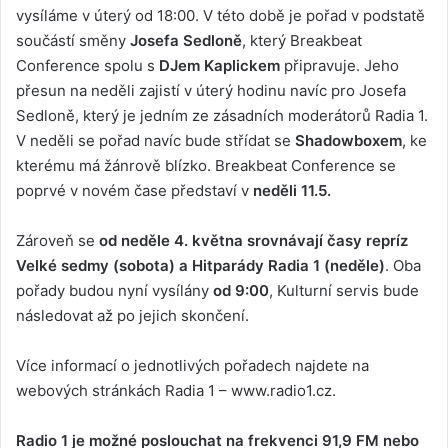
vysíláme v úterý od 18:00. V této době je pořad v podstatě
součástí směny
Josefa Sedloně
, který Breakbeat
Conference spolu s
DJem Kaplickem
připravuje. Jeho
přesun na neděli zajistí v úterý hodinu navíc pro Josefa
Sedloně, který je jedním ze zásadních moderátorů Radia 1.
V neděli se pořad navíc bude střídat se
Shadowboxem
, ke
kterému má žánrově blízko. Breakbeat Conference se
poprvé v novém čase představí v
neděli 11.5.
Zároveň se
od neděle 4. května srovnávají časy repríz
Velké sedmy (sobota) a Hitparády Radia 1 (neděle)
. Oba
pořady budou nyní vysílány
od 9:00
, Kulturní servis bude
následovat až po jejich skončení.
Více informací o jednotlivých pořadech najdete na
webových stránkách Radia 1 – www.radio1.cz.
Radio 1 je možné poslouchat na frekvenci 91,9 FM nebo