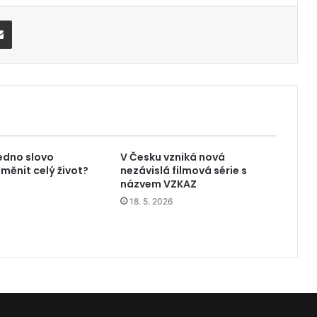
Share via Email
edno slovo
V Česku vzniká nová
měnit celý život?
nezávislá filmová série s
názvem VZKAZ
18. 5. 2026