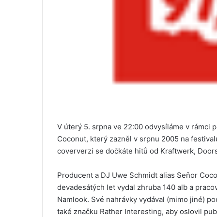
V úterý 5. srpna ve 22:00 odvysíláme v rámci
Coconut, který zazněl v srpnu 2005 na festiva
coververzí se dočkáte hitů od Kraftwerk, Doo
Producent a DJ Uwe Schmidt alias Seňor Coco
devadesátých let vydal zhruba 140 alb a pracova
Namlook. Své nahrávky vydával (mimo jiné) po
také značku Rather Interesting, aby oslovil pub