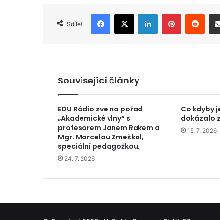
Facebook
X
LinkedIn
Pinterest
Reddit
Sdílet
Související články
EDU Rádio zve na pořad
Co kdyby j
„Akademické vlny“ s
dokázalo z
profesorem Janem Rakem a
15. 7. 2026
Mgr. Marcelou Zmeškal,
speciální pedagožkou.
24. 7. 2026