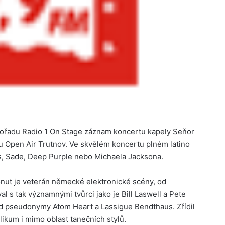
 pořadu Radio 1 On Stage záznam koncertu kapely Seňor
lu Open Air Trutnov. Ve skvělém koncertu plném latino
rs, Sade, Deep Purple nebo Michaela Jacksona.
nut je veterán německé elektronické scény, od
l s tak významnými tvůrci jako je Bill Laswell a Pete
d pseudonymy Atom Heart a Lassigue Bendthaus. Zřídil
likum i mimo oblast tanečních stylů.