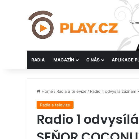
RÁDIA
MAGAZÍN
O NÁS
APLIKACE P
Home
/
Radia a televize
/
Radio 1 odvysílá zázna
Radia a televize
Radio 1 odvysíl
SEŇOR COCONU