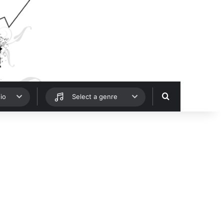
Hledat
io
Select a genre