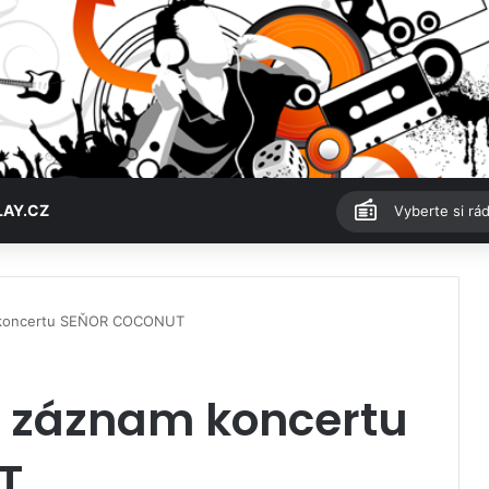
LAY.CZ
Vyberte si rád
m koncertu SEŇOR COCONUT
á záznam koncertu
T