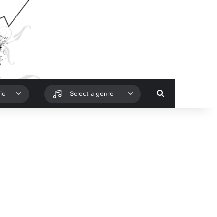
Hledat
io
Select a genre