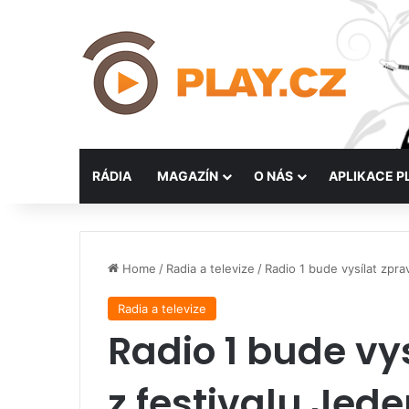
RÁDIA
MAGAZÍN
O NÁS
APLIKACE P
Home
/
Radia a televize
/
Radio 1 bude vysílat zpra
Radia a televize
Radio 1 bude vy
z festivalu Jede