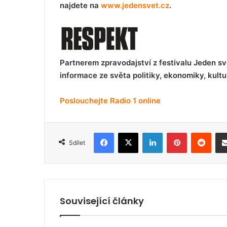
najdete na
www.jedensvet.cz
.
P
artnerem zpravodajství z festivalu Jeden sv
informace ze světa politiky, ekonomiky, kult
Poslouchejte Radio 1 online
Facebook
X
LinkedIn
Pinterest
Reddit
Sdílet
Související články