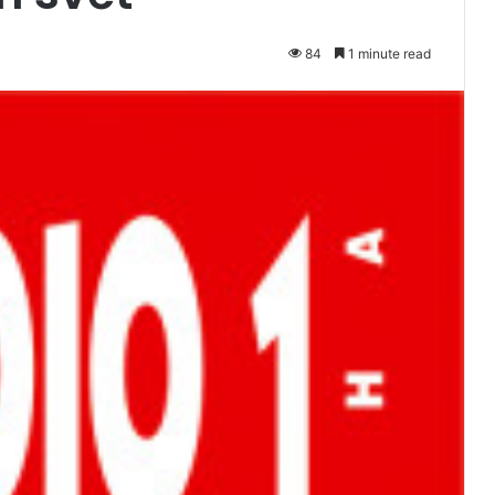
84
1 minute read