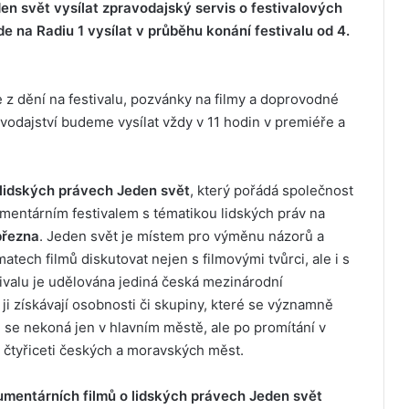
eden svět
vysílat zpravodajský servis
o festivalových
e na Radiu 1 vysílat v průběhu konání festivalu od 4.
 z dění na festivalu, pozvánky na filmy a doprovodné
avodajství budeme vysílat vždy v 11 hodin v premiéře a
 lidských právech Jeden svět
, který pořádá společnost
umentárním festivalem s tématikou lidských práv na
března
. Jeden svět je místem pro výměnu názorů a
atech filmů diskutovat nejen s filmovými tvůrci, ale i s
ivalu je udělována jediná česká mezinárodní
i získávají osobnosti či skupiny, které se významně
l se nekoná jen v hlavním městě, ale po promítání v
čtyřiceti českých a moravských měst.
umentárních filmů o lidských právech Jeden svět