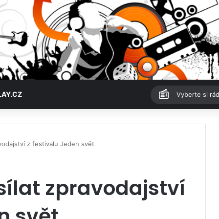
LAY.CZ
Vyberte si rád
vodajství z festivalu Jeden svět
sílat zpravodajství
n svět