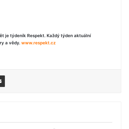
ět je týdeník Respekt. Každý týden aktuální
ury a vědy.
www.respekt.cz
Share via Email