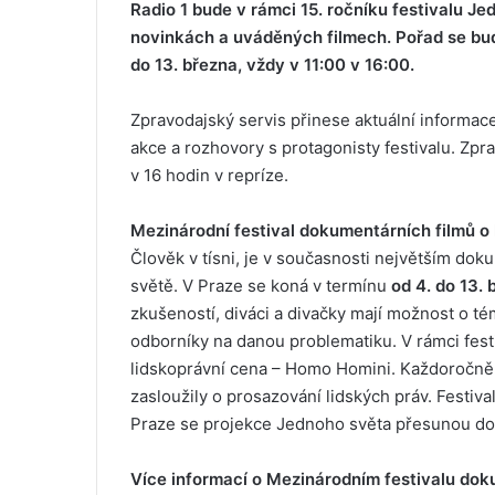
Radio 1 bude v rámci
15. ročníku festivalu J
novinkách a uváděných filmech
.
Pořad se bud
do 13. března, vždy v 11:00 v 16:00.
Zpravodajský servis přinese aktuální informace
akce a rozhovory s protagonisty festivalu. Zpr
v 16 hodin v repríze.
Mezinárodní festival dokumentárních filmů o
Člověk v tísni, je v současnosti největším dok
světě. V Praze se koná v termínu
od 4. do 13. 
zkušeností, diváci a divačky mají možnost o tém
odborníky na danou problematiku. V rámci fest
lidskoprávní cena – Homo Homini. Každoročně j
zasloužily o prosazování lidských práv. Festiva
Praze se projekce Jednoho světa přesunou do 
Více informací o
Mezinárodním festivalu dok