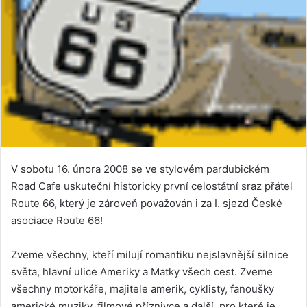
V sobotu 16. února 2008 se ve stylovém pardubickém
Road Cafe uskuteční historicky první celostátní sraz přátel
Route 66, který je zároveň považován i za I. sjezd České
asociace Route 66!
Zveme všechny, kteří milují romantiku nejslavnější silnice
světa, hlavní ulice Ameriky a Matky všech cest. Zveme
všechny motorkáře, majitele amerik, cyklisty, fanoušky
americké muziky, filmové příznivce a další, pro které je