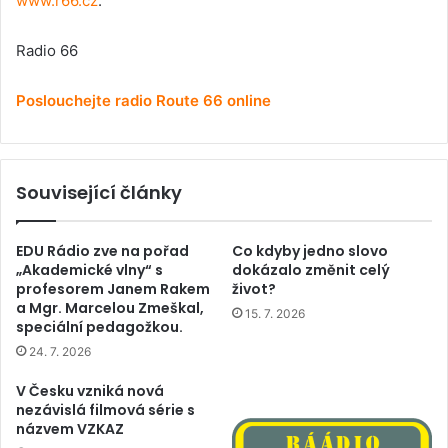
www.r66.cz
.
Radio 66
Poslouchejte radio Route 66 online
Související články
EDU Rádio zve na pořad
Co kdyby jedno slovo
„Akademické vlny“ s
dokázalo změnit celý
profesorem Janem Rakem
život?
a Mgr. Marcelou Zmeškal,
15. 7. 2026
speciální pedagožkou.
24. 7. 2026
V Česku vzniká nová
nezávislá filmová série s
názvem VZKAZ