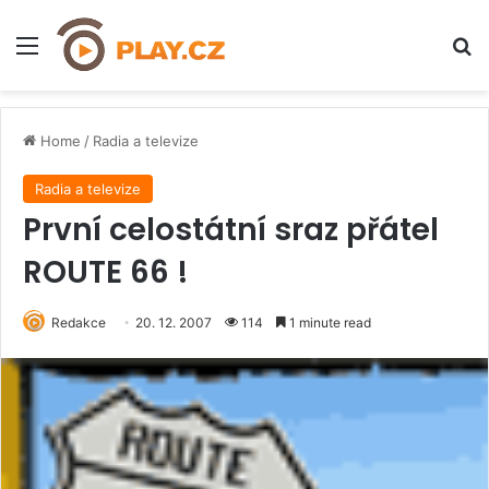
Menu
H
Home
/
Radia a televize
Radia a televize
První celostátní sraz přátel
ROUTE 66 !
Redakce
20. 12. 2007
114
1 minute read